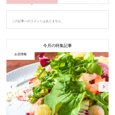
この記事へのコメントはありません。
今月の特集記事
お店情報

