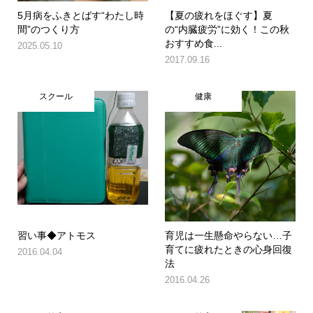
5月病をふきとばす“わたし時
【夏の疲れをほぐす】夏
間”のつくり方
の“内臓疲労”に効く！この秋
おすすめ食...
2025.05.10
2017.09.16
スクール
健康
習い事◆アトモス
育児は一生懸命やらない…子
育てに疲れたときの心身回復
2016.04.04
法
2016.04.26