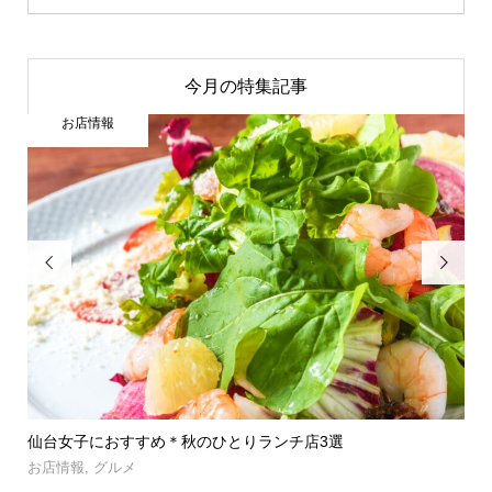
今月の特集記事
お店情報


」登
仙台女子におすすめ＊秋のひとりランチ店3選
【
呑み.
お店情報
,
グルメ
お