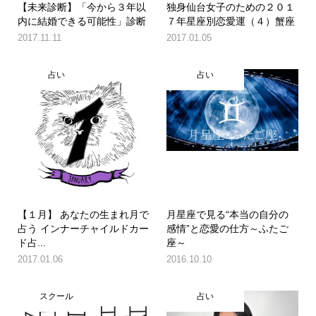
【未来診断】「今から３年以
独身仙台女子のための２０１
内に結婚できる可能性」診断
７年星座別恋愛運（４）蟹座
2017.11.11
2017.01.05
占い
占い
【１月】 あなたの生まれ月で
月星座で見る“本当の自分の
占う インナーチャイルドカー
感情”と恋愛の仕方～ふたご
ド占...
座～
2017.01.06
2016.10.10
スクール
占い