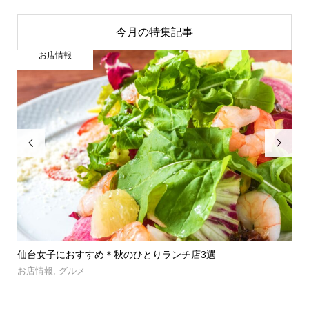
今月の特集記事
お店情報


」登
仙台女子におすすめ＊秋のひとりランチ店3選
【
呑み.
お店情報
,
グルメ
お