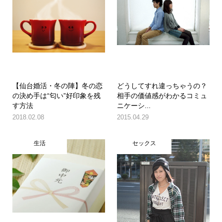
【仙台婚活・冬の陣】冬の恋
どうしてすれ違っちゃうの？
の決め手は“匂い”好印象を残
相手の価値感がわかるコミュ
す方法
ニケーシ...
2018.02.08
2015.04.29
生活
セックス