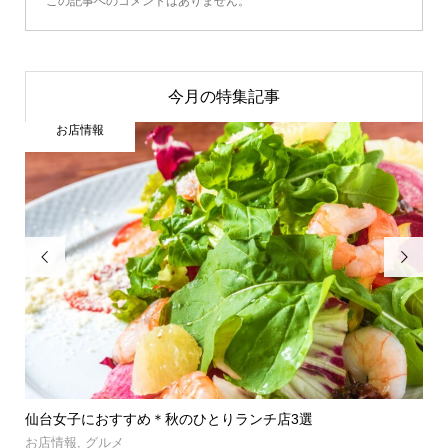
この記事へのコメントはありません。
今月の特集記事
お店情報


」登
仙台女子におすすめ＊秋のひとりランチ店3選
【
呑み.
お店情報
,
グルメ