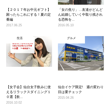
【２０１７年お中元ギフト】
「女の焦り」…友達がどんど
困ったらこれにする！夏の定
ん結婚していく中取り残され
番編
る恐怖を...
2017.06.25
2016.05.10
生活
グルメ
【女子会】仙台女子飲みに使
仙台イケア限定! 週の変わり
えるリラックスダイニング１
目は要チェック
０選【飲...
2015.04.26
2016.10.02