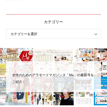
お
カテゴリー
女性のためのアラモードマガジンヌ「Me」の最新号を
ご紹介！