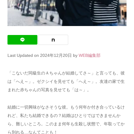
Last Updated on 2024年12月20日 by
WEB編集部
「こないだ同級生のＡちゃんが結婚してさ～」と言っても、彼
は「へえ～」。ゼクシイを見せても「へえ～」。友達の家で生
まれた赤ちゃんの写真を見せても「は～」。
結婚に一切興味がなさそうな彼。もう何年か付き合っているけ
れど、私たち結婚できるの？結婚はひとりではできませんか
ら、難しいところ。このまま何年も生殺し状態で、年取ってか
ら別れる…なんてことも！