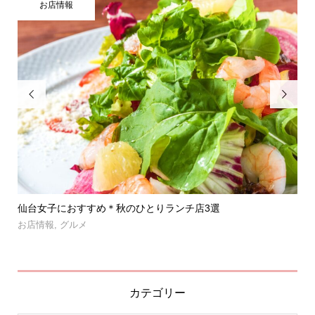
お店情報


」登
仙台女子におすすめ＊秋のひとりランチ店3選
【
呑み.
お店情報
,
グルメ
お
カテゴリー