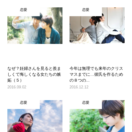
恋愛
恋愛
なぜ？妊婦さんを見ると羨ま
今年は無理でも来年のクリス
しくて悔しくなる女たちの嫉
マスまでに…彼氏を作るため
妬（５）
の８つの...
2016.09.02
2016.12.12
恋愛
恋愛