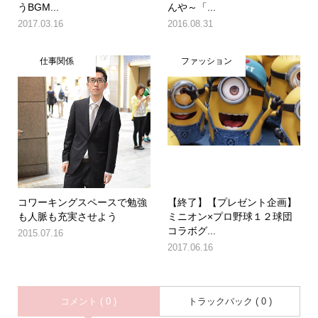
うBGM...
んや～「...
2017.03.16
2016.08.31
仕事関係
ファッション
コワーキングスペースで勉強
【終了】【プレゼント企画】
も人脈も充実させよう
ミニオン×プロ野球１２球団
コラボグ...
2015.07.16
2017.06.16
コメント ( 0 )
トラックバック ( 0 )