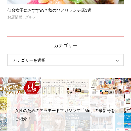
」登
仙台女子におすすめ＊秋のひとりランチ店3選
【
呑み.
お店情報
,
グルメ
お
カテゴリー
女性のためのアラモードマガジンヌ「Me」の最新号を
ご紹介！