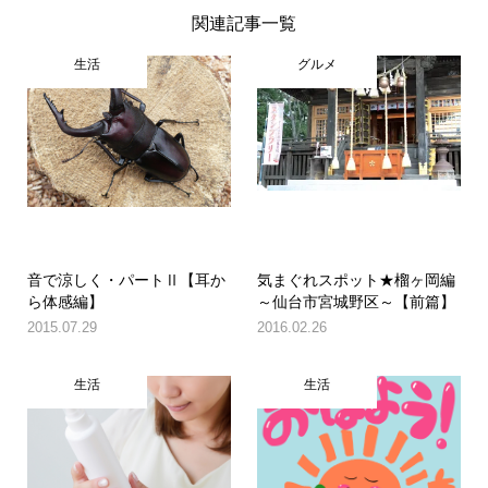
関連記事一覧
生活
グルメ
音で涼しく・パートⅡ【耳か
気まぐれスポット★榴ヶ岡編
ら体感編】
～仙台市宮城野区～【前篇】
2015.07.29
2016.02.26
生活
生活