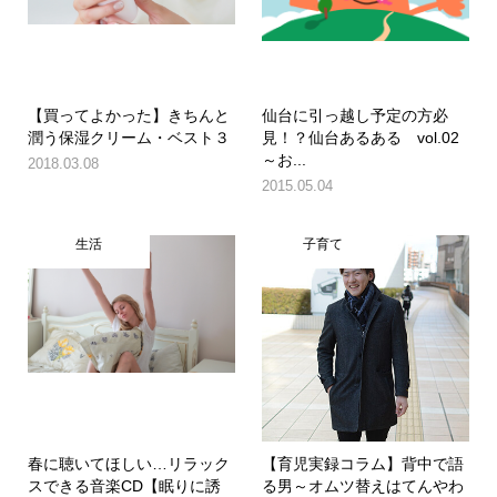
【買ってよかった】きちんと
仙台に引っ越し予定の方必
潤う保湿クリーム・ベスト３
見！？仙台あるある vol.02
～お...
2018.03.08
2015.05.04
生活
子育て
春に聴いてほしい…リラック
【育児実録コラム】背中で語
スできる音楽CD【眠りに誘
る男～オムツ替えはてんやわ