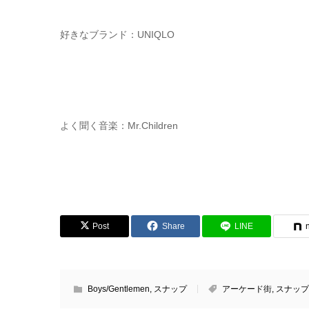
好きなブランド：UNIQLO
よく聞く音楽：Mr.Children
Post
Share
LINE
Boys/Gentlemen
,
スナップ
アーケード街
,
スナップ