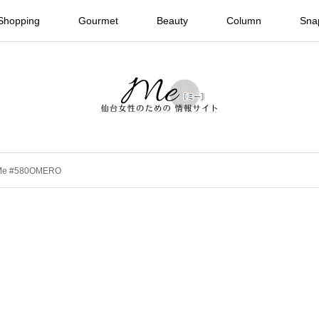
Shopping
Gourmet
Beauty
Column
Sna
 Me #580OMERO