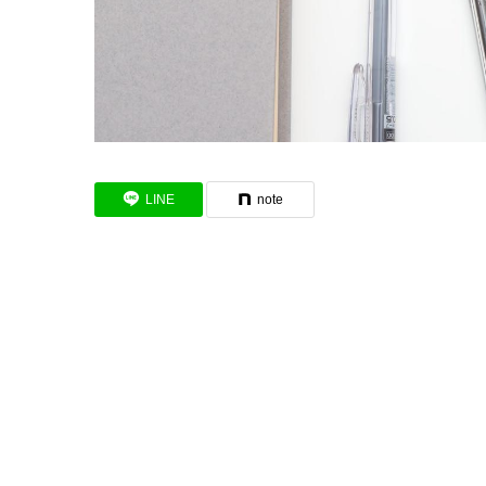
LINE
note