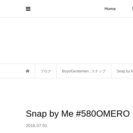
Home
ブログ
Boys/Gentlemen
,
スナップ
Snap by
Snap by Me #580OMERO
2016.07.01