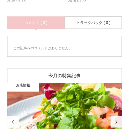
2016.07.15
2016.01.23
コメント ( 0 )
トラックバック ( 0 )
この記事へのコメントはありません。
今月の特集記事
お店情報

