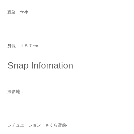
職業：学生
身長：１５７cm
Snap Infomation
撮影地：
シチュエーション：さくら野前-