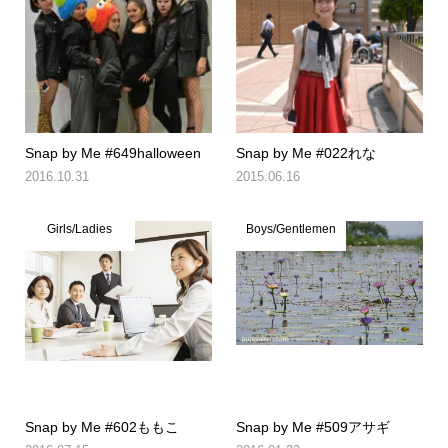
Snap by Me #649halloween
Snap by Me #022れな
2016.10.31
2015.06.16
Girls/Ladies
Boys/Gentlemen
Snap by Me #602ももこ
Snap by Me #509アサギ