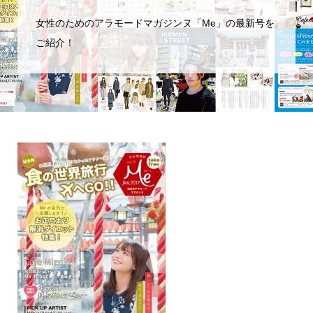
女性のためのアラモードマガジンヌ「Me」の最新号を
ご紹介！