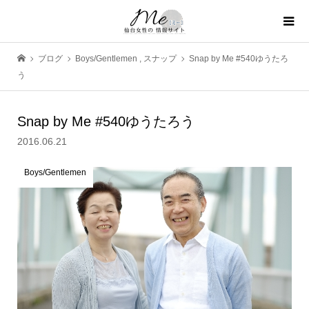
ブログ
Boys/Gentlemen
,
スナップ
Snap by Me #540ゆうたろ
う
Snap by Me #540ゆうたろう
2016.06.21
Boys/Gentlemen