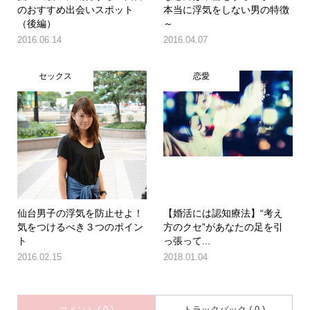
のおすすめ出会いスポット
本当に浮気をしない男の特徴
（後編）
～
2016.06.14
2016.04.07
セックス
恋愛
仙台男子の浮気を防止せよ！
【婚活には認知療法】“考え
気をつけるべき３つのポイン
方のクセ”があなたの足を引
ト
っ張って...
2016.02.15
2018.01.04
コメント ( 0 )
トラックバック ( 0 )