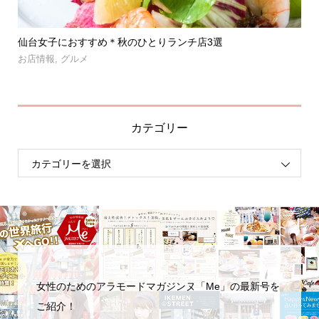
」登
仙台女子におすすめ＊秋のひとりランチ店3選
【
呑み.
お店情報
,
グルメ
お
カテゴリー
女性のためのアラモードマガジンヌ「Me」の最新号を
ご紹介！