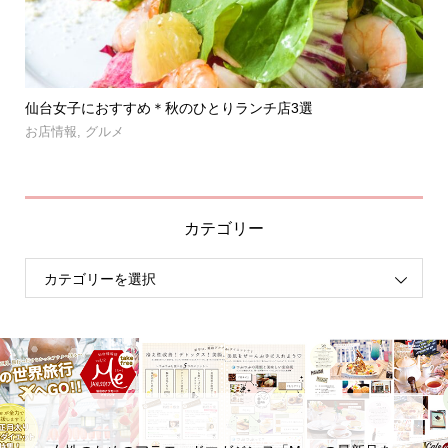
」登
仙台女子におすすめ＊秋のひとりランチ店3選
【
呑み.
お店情報
,
グルメ
お
カテゴリー