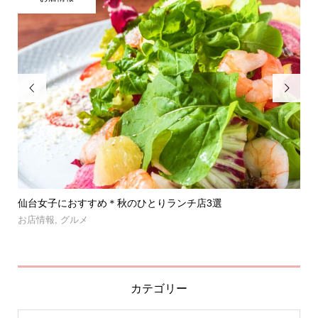


」登
仙台女子におすすめ＊秋のひとりランチ店3選
【
呑み.
お店情報
,
グルメ
お
カテゴリー