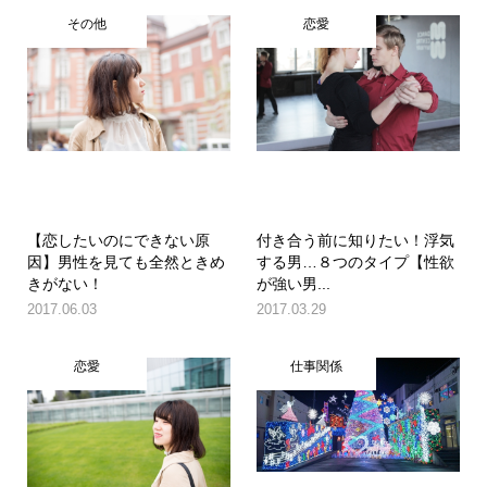
その他
恋愛
【恋したいのにできない原
付き合う前に知りたい！浮気
因】男性を見ても全然ときめ
する男…８つのタイプ【性欲
きがない！
が強い男...
2017.06.03
2017.03.29
恋愛
仕事関係