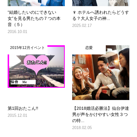
“結婚したいのにできない
🍷 ホテルへ誘われたらどうす
女”を見る男たちの７つの本
る？大人女子の神...
音（５）
2025.02.17
2016.10.01
2015年12月イベント
恋愛
第1回おたこん!!
【2018婚活必勝法】仙台伊達
男が声をかけやすい女性３つ
2015.12.01
の特...
2018.02.05