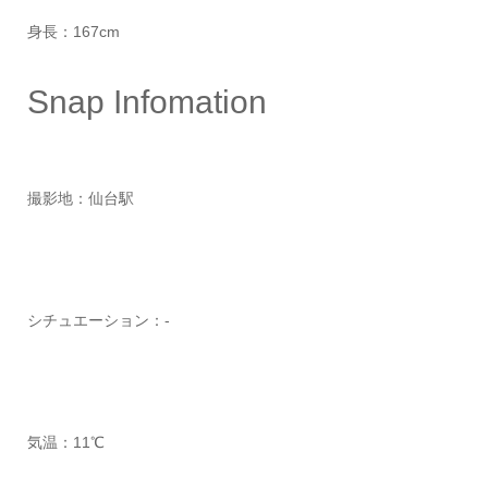
身長：167cm
Snap Infomation
撮影地：仙台駅
シチュエーション：-
気温：11℃