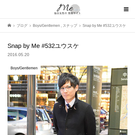
ブログ
Boys/Gentlemen
,
スナップ
Snap by Me #532ユウスケ
Snap by Me #532ユウスケ
2016.05.20
Boys/Gentlemen