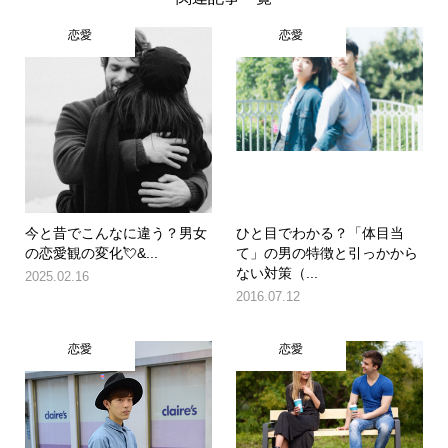
恋愛
恋愛
今と昔でこんなに違う？男女
ひと目でわかる？「体目当
の恋愛観の変化💘&...
て」の男の特徴と引っかから
ない対策（...
2025.02.16
2016.07.12
恋愛
恋愛