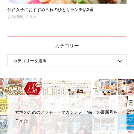
」登
仙台女子におすすめ＊秋のひとりランチ店3選
【
呑み.
お店情報
,
グルメ
お
カテゴリー
女性のためのアラモードマガジンヌ「Me」の最新号を
ご紹介！