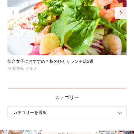


」登
仙台女子におすすめ＊秋のひとりランチ店3選
【
呑み.
お店情報
,
グルメ
お
カテゴリー