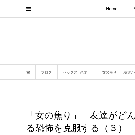
Home
ブログ
セックス
,
恋愛
「女の焦り」…友達が
「女の焦り」…友達がど
る恐怖を克服する（３）