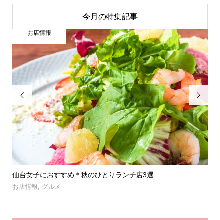
今月の特集記事
お店情報


」登
仙台女子におすすめ＊秋のひとりランチ店3選
【
呑み.
お店情報
,
グルメ
お