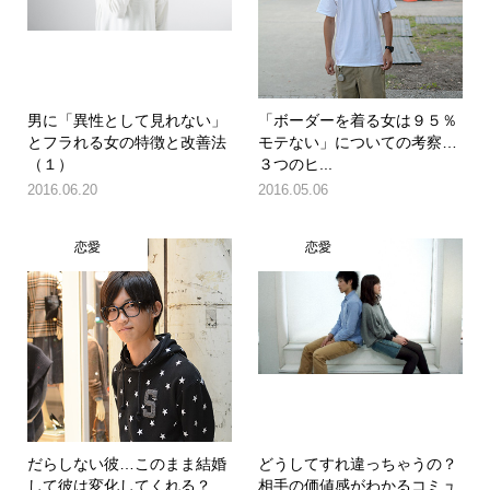
男に「異性として見れない」
「ボーダーを着る女は９５％
とフラれる女の特徴と改善法
モテない」についての考察…
（１）
３つのヒ...
2016.06.20
2016.05.06
恋愛
恋愛
だらしない彼…このまま結婚
どうしてすれ違っちゃうの？
して彼は変化してくれる？
相手の価値感がわかるコミュ