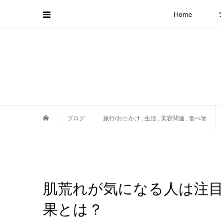
Home
ブログ
旅行/お出かけ
,
生活
,
美容関連
,
食べ物
肌荒れが気になる人は注
果とは？