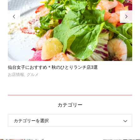


」登
仙台女子におすすめ＊秋のひとりランチ店3選
【
呑み.
お店情報
,
グルメ
お
カテゴリー