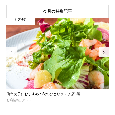
今月の特集記事
お店情報


」登
仙台女子におすすめ＊秋のひとりランチ店3選
【
呑み.
お店情報
,
グルメ
お