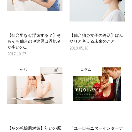
【仙台男なぜ浮気する？】そ
【仙台独身女子の終活】ぼん
もそも仙台の伊達男は浮気者
やりと考える未来のこと
が多いの...
2018.05.18
2017.10.27
生活
コラム
【冬の乾燥肌対策】匂いの原
「ユーロモニターインターナ