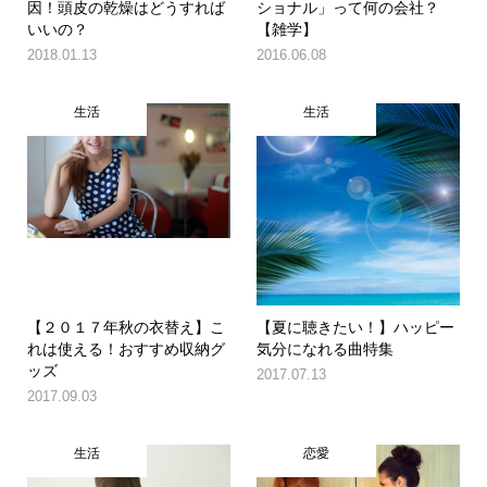
因！頭皮の乾燥はどうすれば
ショナル」って何の会社？
いいの？
【雑学】
2018.01.13
2016.06.08
生活
生活
【２０１７年秋の衣替え】こ
【夏に聴きたい！】ハッピー
れは使える！おすすめ収納グ
気分になれる曲特集
ッズ
2017.07.13
2017.09.03
生活
恋愛