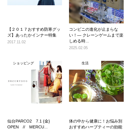
【２０１７おすすめ防寒グッ
コンビニの進化が止まらな
ズ】あったかインナー特集
い！― クレーンゲームまで楽
しめる時...
2017.11.02
2025.02.05
ショッピング
生活
仙台PARCO2 7.1 {金}
体の中から健康に！お悩み別
OPEN // MERCU...
おすすめハーブティーの効能