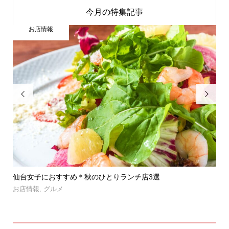
今月の特集記事
お店情報


」登
仙台女子におすすめ＊秋のひとりランチ店3選
【
呑み.
お店情報
,
グルメ
お