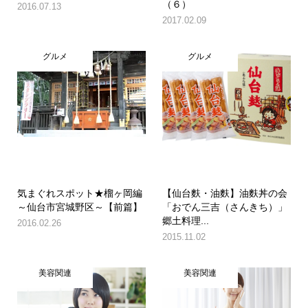
（６）
2016.07.13
2017.02.09
グルメ
グルメ
気まぐれスポット★榴ヶ岡編
【仙台麩・油麩】油麩丼の会
～仙台市宮城野区～【前篇】
「おでん三吉（さんきち）」
郷土料理...
2016.02.26
2015.11.02
美容関連
美容関連