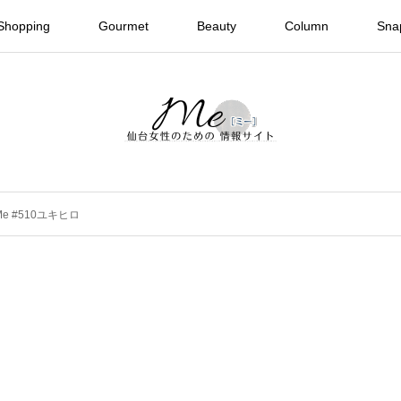
Shopping
Gourmet
Beauty
Column
Sna
 Me #510ユキヒロ