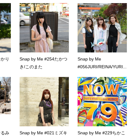
6ひかり
Snap by Me #254たかつ
Snap by Me
き/このまた
#056JURI/REINA/YURI...
3なるみ
Snap by Me #021ミズキ
Snap by Me #229ちかこ