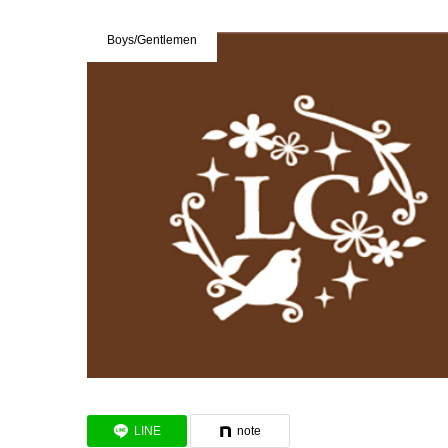
Boys/Gentlemen
LINE
note