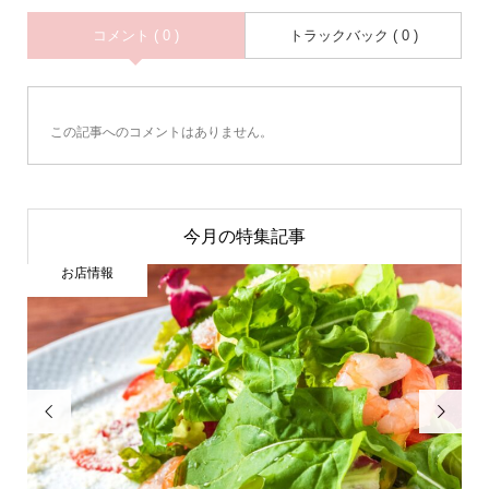
コメント ( 0 )
トラックバック ( 0 )
この記事へのコメントはありません。
今月の特集記事
お店情報

