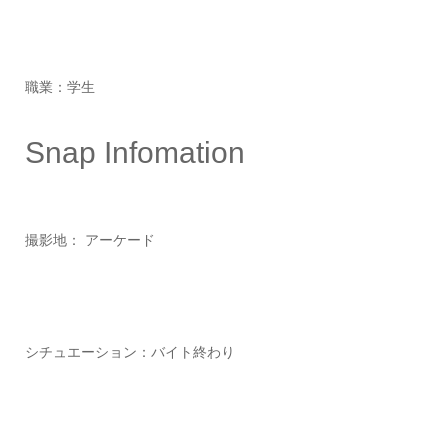
職業：学生
Snap Infomation
撮影地： アーケード
シチュエーション：バイト終わり