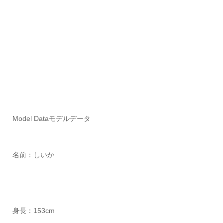
Model Data
モデルデータ
名前：しいか
身長：153cm