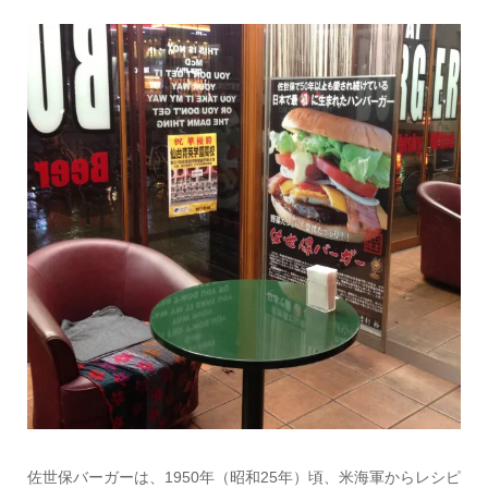
佐世保バーガーは、1950年（昭和25年）頃、米海軍からレシピ