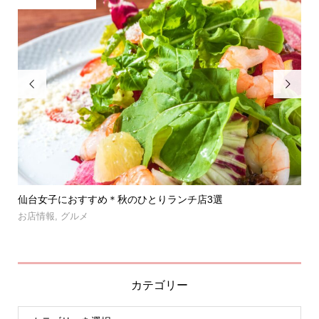


」登
仙台女子におすすめ＊秋のひとりランチ店3選
【
呑み.
お店情報
,
グルメ
お
カテゴリー