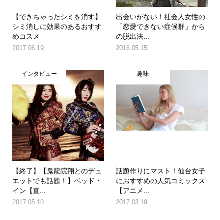
【できちゃったシミを消す】
出会いがない！社会人女性の
シミ消しに効果のあるおすす
「恋愛できない症候群」から
めコスメ
の脱出法...
2017.06.19
2016.05.15
インタビュー
趣味
【終了】【鬼龍院翔とのデュ
話題作りにマスト！仙台女子
エットでも話題！】ベッド・
におすすめの人気コミックス
イン【直...
【アニメ...
2017.05.10
2017.03.19