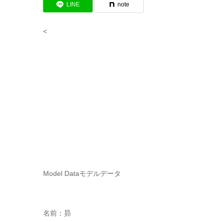
LINE
note
<
Model Data
モデルデータ
名前：昴