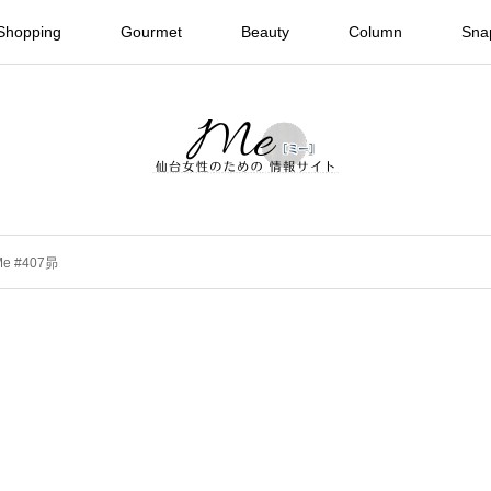
Shopping
Gourmet
Beauty
Column
Sna
Me #407昴