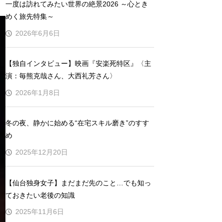
一度は訪れてみたい世界の絶景2026 ～心とき
めく旅先特集～
2026年6月6日
【独自インタビュー】映画『安楽死特区』〈主
演：毎熊克哉さん、大西礼芳さん〉
2026年1月8日
冬の夜、静かに始める“在宅スキル磨き”のすす
め
2025年12月20日
【仙台独身女子】まだまだ先のこと…でも知っ
ておきたい老後の知識
2025年11月6日