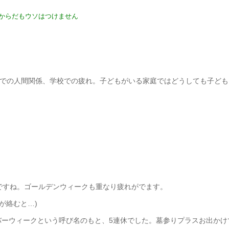
からだも
ウソはつけません
場での人間関係、学校での疲れ。子どもが
いる家庭ではどうしても子ども
。
ですね。ゴールデンウィークも重なり疲れがでます。
が絡むと…)
バーウィークという呼び名のもと、5連休でした。墓参りプラスお出かけ