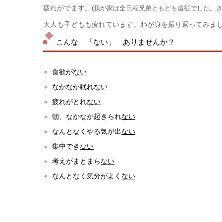
疲れがでます。
(我が家は全日程兄弟ともども遠征でした。き
大人も子どもも疲れています。わが身を
振り返ってみま
こんな 「ない」 ありませんか？
食欲が
ない
なかなか眠れ
ない
疲れがとれ
ない
朝、なかなか起きられ
ない
なんとなくやる気が出
ない
集中でき
ない
考えがまとまら
ない
なんとなく気分がよく
ない