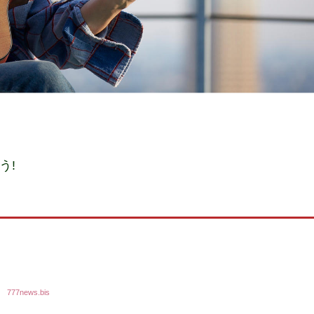
う!
典
777news.bis