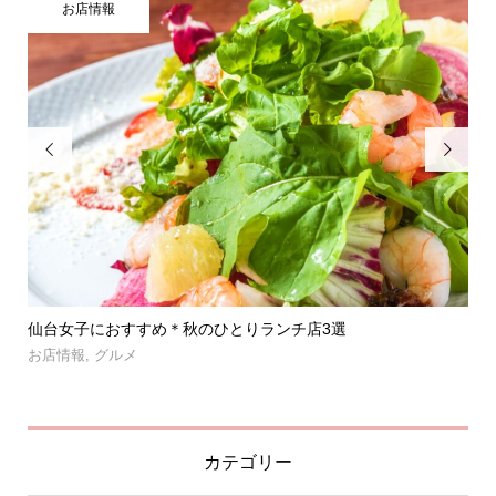
お店情報


」登
仙台女子におすすめ＊秋のひとりランチ店3選
【
呑み.
お店情報
,
グルメ
お
カテゴリー