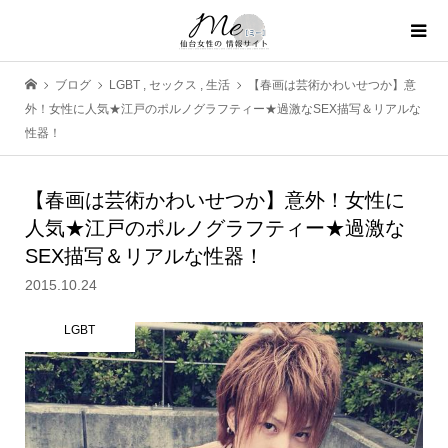
ブログ
LGBT
,
セックス
,
生活
【春画は芸術かわいせつか】意
外！女性に人気★江戸のポルノグラフティー★過激なSEX描写＆リアルな
性器！
【春画は芸術かわいせつか】意外！女性に
人気★江戸のポルノグラフティー★過激な
SEX描写＆リアルな性器！
2015.10.24
LGBT