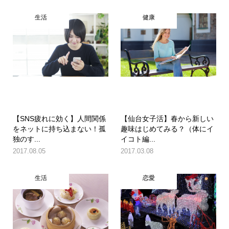
生活
健康
【SNS疲れに効く】人間関係
【仙台女子活】春から新しい
をネットに持ち込まない！孤
趣味はじめてみる？（体にイ
独のす...
イコト編...
2017.08.05
2017.03.08
生活
恋愛