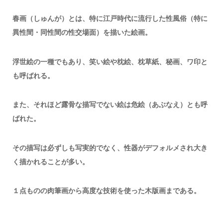
春画（しゅんが）とは、特に江戸時代に流行した性風俗（特に
異性間・同性間の性交場面）を描いた絵画。
浮世絵の一種でもあり、笑い絵や枕絵、枕草紙、秘画、ワ印と
も呼ばれる。
また、それほど露骨な描写でない絵は危絵（あぶなえ）とも呼
ばれた。
その描写は必ずしも写実的でなく、性器がデフォルメされ大き
く描かれることが多い。
１点ものの肉筆画から高度な技術を使った木版画まである。