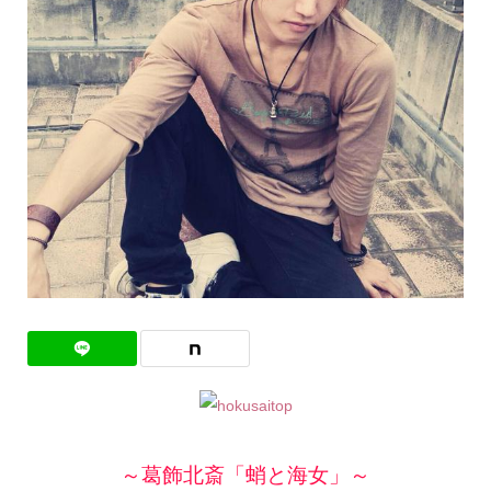
～葛飾北斎「蛸と海女」～