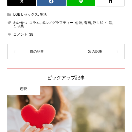
LGBT
,
セックス
,
生活
わいせつ
,
コラム
,
ポルノグラフティー
,
心理
,
春画
,
浮世絵
,
生活
,
１８禁
コメント:
38
ピックアップ記事
恋愛