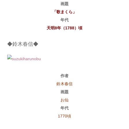
画題
「歌まくら」
年代
天明8年（1788）頃
◆鈴木春信◆
作者
鈴木春信
画題
お仙
年代
1770頃