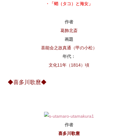
・「蛸（タコ）と海女」
作者
葛飾北斎
画題
喜能会之故真通（甲の小松）
年代：
文化11年（1814）頃
◆喜多川歌麿◆
作者
喜多川歌麿