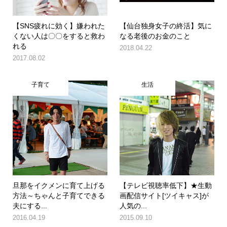
【SNS疲れに効く】嫌われた
【仙台独身女子の終活】気に
くない人は〇〇をすると救わ
なる老後のお金のこと
れる
2018.04.22
2017.08.02
子育て
生活
旦那をイクメンに育て上げる
【テレビ視聴率低下】★生動
方法～ちゃんと子育てできる
画配信サイト[ツイキャス]が
夫にする...
人気の...
2016.04.19
2015.09.10