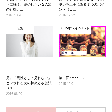
ちに喝！…結婚したい女の次
誘いを上手に断る７つのポイ
の行動と...
ント（１...
2016.10.20
2016.12.22
恋愛
2015年12月イベント
男に「異性として見れない」
第一回Xmasコン
とフラれる女の特徴と改善法
2015.12.01
（１）
2016.06.20