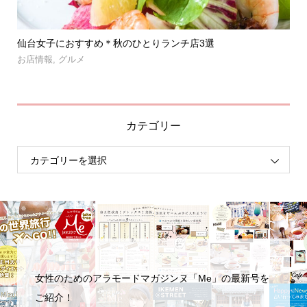
」登
仙台女子におすすめ＊秋のひとりランチ店3選
【
呑み.
お店情報
,
グルメ
お
カテゴリー
女性のためのアラモードマガジンヌ「Me」の最新号を
ご紹介！