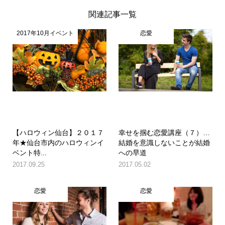
関連記事一覧
2017年10月イベント
恋愛
【ハロウィン仙台】２０１７
幸せを掴む恋愛講座（７）…
年★仙台市内のハロウィンイ
結婚を意識しないことが結婚
ベント特...
への早道
2017.09.25
2017.05.02
恋愛
恋愛