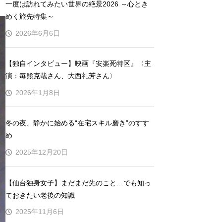
一度は訪れてみたい世界の絶景2026 ～心とき
めく旅先特集～
2026年6月6日
【独自インタビュー】映画『安楽死特区』〈主
演：毎熊克哉さん、大西礼芳さん〉
2026年1月8日
冬の夜、静かに始める“在宅スキル磨き”のすす
め
2025年12月20日
【仙台独身女子】まだまだ先のこと…でも知っ
ておきたい老後の知識
2025年11月6日