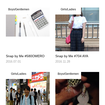
Boys/Gentlemen
Girls/Ladies
Snap by Me #580OMERO
Snap by Me #704 AYA
2016.07.01
2016.11.28
Girls/Ladies
Boys/Gentlemen