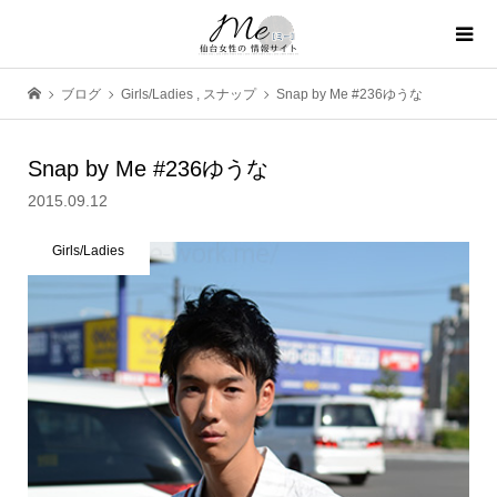
ブログ
Girls/Ladies
,
スナップ
Snap by Me #236ゆうな
Snap by Me #236ゆうな
2015.09.12
Girls/Ladies