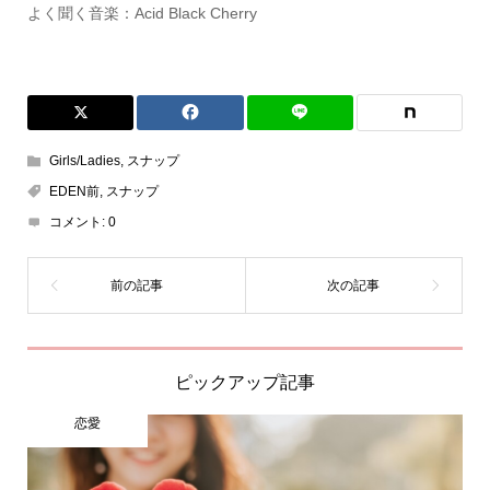
よく聞く音楽：Acid Black Cherry
Girls/Ladies
,
スナップ
EDEN前
,
スナップ
コメント:
0
ピックアップ記事
恋愛