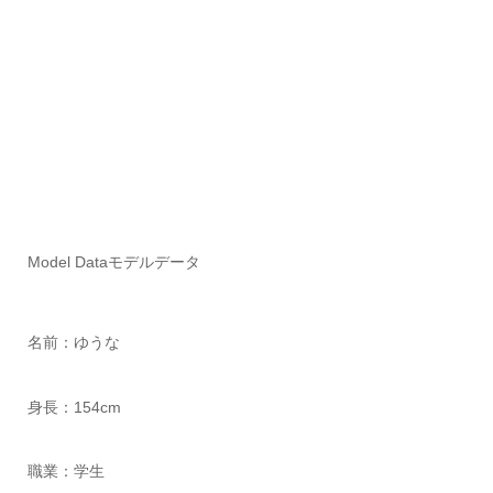
Model Data
モデルデータ
名前：ゆうな
身長：154cm
職業：学生