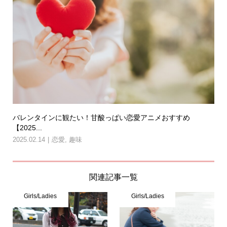
バレンタインに観たい！甘酸っぱい恋愛アニメおすすめ
【2025...
2025.02.14
恋愛
,
趣味
関連記事一覧
Girls/Ladies
Girls/Ladies