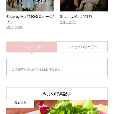
Snap by Me #190タロオーニ/
Snap by Me #407昴
さち
2015.12.09
2015.08.08
コメント ( 0 )
トラックバック ( 0 )
この記事へのコメントはありません。
今月の特集記事
お店情報