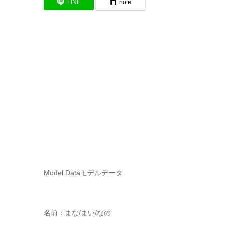
LINE
note
Model Data
モデルデータ
名前：まな/まい/なの