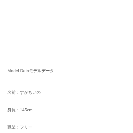
Model Data
モデルデータ
名前：すがちいの
身長：145cm
職業：フリー