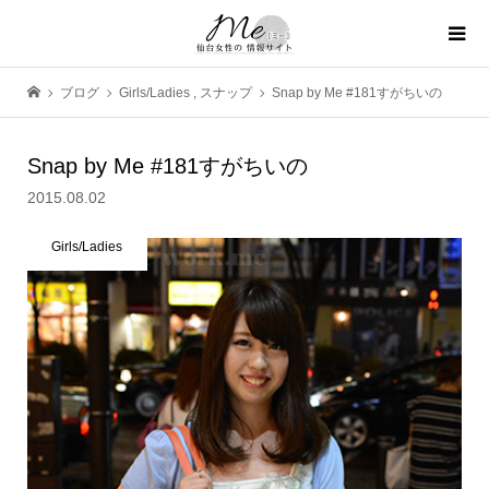
ブログ
Girls/Ladies
,
スナップ
Snap by Me #181すがちいの
Snap by Me #181すがちいの
2015.08.02
Girls/Ladies