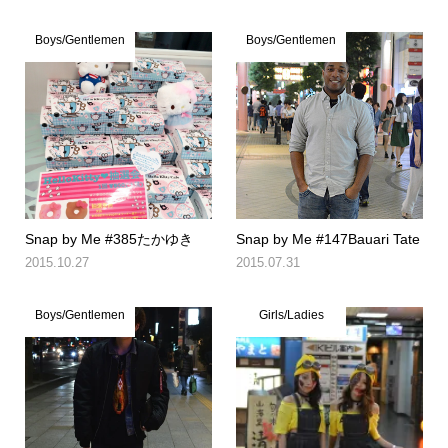
Boys/Gentlemen
Boys/Gentlemen
Snap by Me #385たかゆき
Snap by Me #147Bauari Tate
2015.10.27
2015.07.31
Boys/Gentlemen
Girls/Ladies