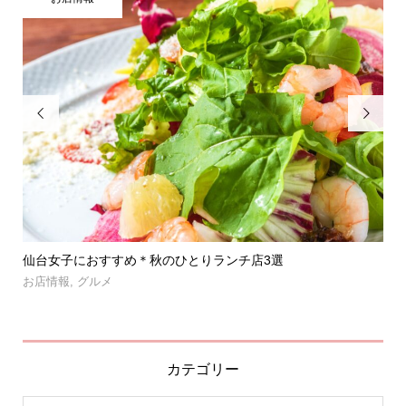


」登
仙台女子におすすめ＊秋のひとりランチ店3選
【
呑み.
お店情報
,
グルメ
お
カテゴリー