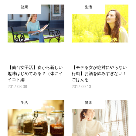
健康
生活
【仙台女子活】春から新しい
【モテる女が絶対にやらない
趣味はじめてみる？（体にイ
行動】お酒を飲みすぎない！
イコト編...
ごはんを...
2017.03.08
2017.09.13
生活
健康