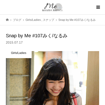
ブログ
Girls/Ladies
,
スナップ
Snap by Me #107みく/なるみ
Snap by Me #107みく/なるみ
2015.07.17
Girls/Ladies