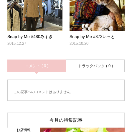
Snap by Me #480みずき
Snap by Me #373いっと
2015.12.27
2015.10.20
コメント ( 0 )
トラックバック ( 0 )
この記事へのコメントはありません。
今月の特集記事
お店情報