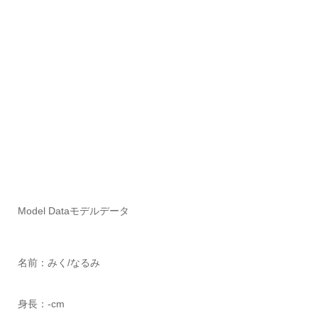
Model Data
モデルデータ
名前：みく/なるみ
身長：-cm