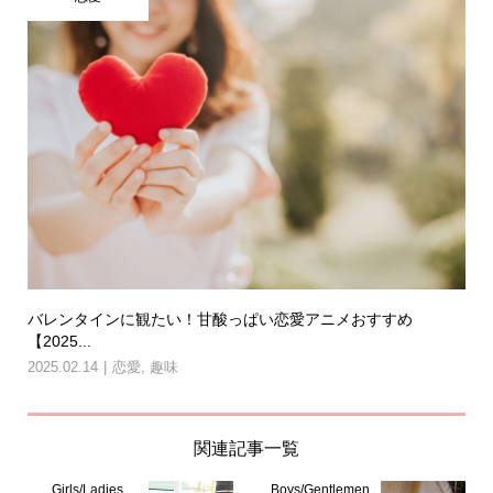
バレンタインに観たい！甘酸っぱい恋愛アニメおすすめ
【2025...
2025.02.14
恋愛
,
趣味
関連記事一覧
Girls/Ladies
Boys/Gentlemen