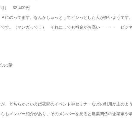
） 32,400円
ＨＰにのってます。なんかしゅっとしてビシっとした人が多いようです
富です。（マンガって！） それにしても料金がお高い・・・・ ビジ
ビル3階
すが、どちらかといえば夜間のイベントやセミナーなどの利用が主のよ
ちらもメンバー紹介があり、そのメンバーを見ると農業関係の企業家や