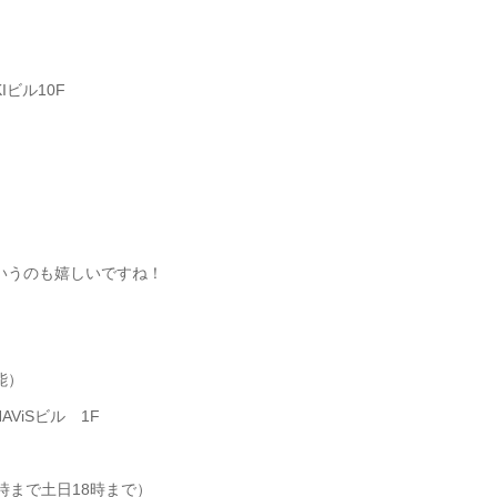
Iビル10F
いうのも嬉しいですね！
能）
AViSビル 1F
1時まで土日18時まで）