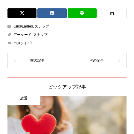
Girls/Ladies
,
スナップ
アーケード
,
スナップ
コメント:
0
ピックアップ記事
恋愛