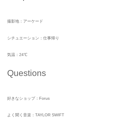
撮影地：アーケード
シチュエーション：仕事帰り
気温：24℃
Questions
好きなショップ：Forus
よく聞く音楽：TAYLOR SWIFT