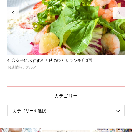


」登
仙台女子におすすめ＊秋のひとりランチ店3選
【
呑み.
お店情報
,
グルメ
お
カテゴリー