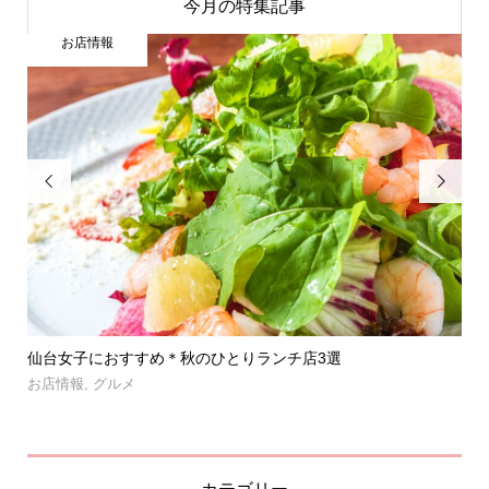
今月の特集記事
お店情報


」登
仙台女子におすすめ＊秋のひとりランチ店3選
【
呑み.
お店情報
,
グルメ
お