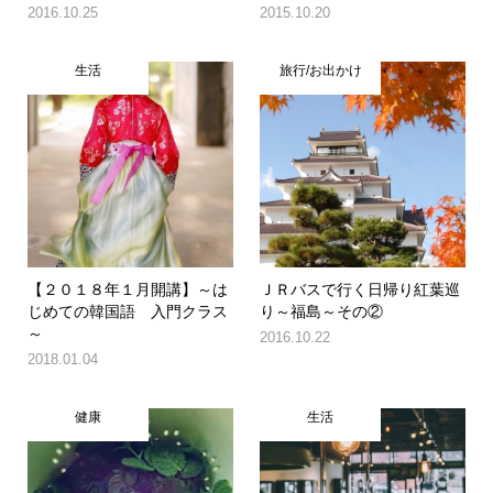
2016.10.25
2015.10.20
生活
旅行/お出かけ
【２０１８年１月開講】～は
ＪＲバスで行く日帰り紅葉巡
じめての韓国語 入門クラス
り～福島～その②
～
2016.10.22
2018.01.04
健康
生活