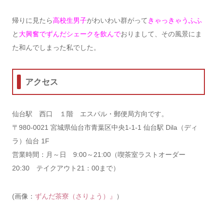
帰りに見たら
高校生男子
がわいわい群がって
きゃっきゃうふふ
と
大興奮でずんだシェークを飲んで
おりまして、その風景にま
た和んでしまった私でした。
アクセス
仙台駅 西口 １階 エスパル・郵便局方向です。
〒980-0021 宮城県仙台市青葉区中央1-1-1 仙台駅 Dila（ディ
ラ）仙台 1F
営業時間：月～日 9:00～21:00（喫茶室ラストオーダー
20:30 テイクアウト21：00まで）
(画像：
ずんだ茶寮（さりょう）』
）