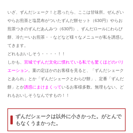
いざ、ずんだシェーク！と思ったら、ここは甘味所。ぜんざい
やらお煎茶と塩昆布がついたずんだ餅セット（630円）やらお
煎茶つきのずんだあんみつ（630円）、ずんだロールにわらび
餅、冷たーいお煎茶・・などなど様々なメニューが私を誘惑し
てきます。
どれもおいしそう・・・・！！
しかも、
宮城でずんだ文化に慣れている私でも驚くほどのバリ
エーション
。案の定ほかのお客様を見ると、「ずんだシェーク
とあられ」とか「ずんだシェークとわらび餅」、定番「ずんだ
餅」とか
誘惑にまけまくって
いるお客様多数。無理もない。ど
れもおいしそうなんですもの！！
ずんだシェークは以外に小さかった。がとんで
もなくうまかった。