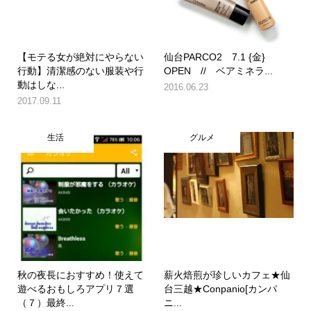
【モテる女が絶対にやらない
仙台PARCO2 7.1 {金}
行動】清潔感のない服装や行
OPEN // ベアミネラ...
動はしな...
2016.06.23
2017.09.11
生活
グルメ
秋の夜長におすすめ！使えて
薪火焙煎が珍しいカフェ★仙
遊べるおもしろアプリ７選
台三越★Conpanio[カンパ
（７）最終...
ニ...