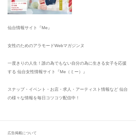
仙台情報サイト『Me』
女性のためのアラモードWebマガジンヌ
一度きりの人生！誰の為でもない自分の為に生きる女子を応援
する 仙台女性情報サイト『Me（ミー）』
スナップ・イベント・お店・求人・アーティスト情報など 仙台
の様々な情報を毎日コツコツ配信中！
広告掲載について