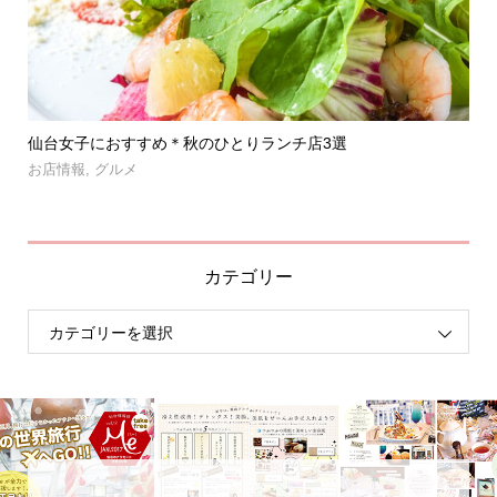
」登
仙台女子におすすめ＊秋のひとりランチ店3選
【
呑み.
お店情報
,
グルメ
お
カテゴリー