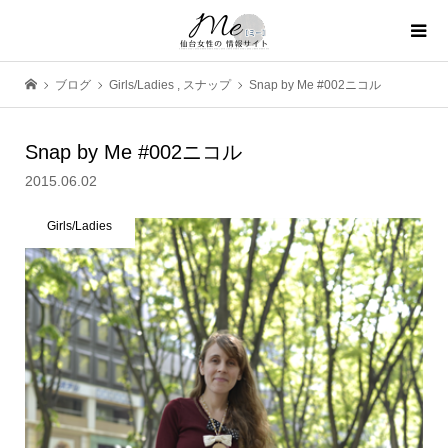
ブログ
Girls/Ladies
,
スナップ
Snap by Me #002ニコル
Snap by Me #002ニコル
2015.06.02
Girls/Ladies