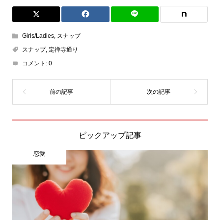
Girls/Ladies
,
スナップ
スナップ
,
定禅寺通り
コメント:
0
ピックアップ記事
恋愛