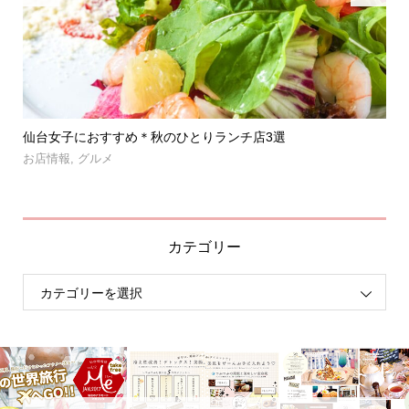
」登
仙台女子におすすめ＊秋のひとりランチ店3選
【
呑み.
お店情報
,
グルメ
お
カテゴリー