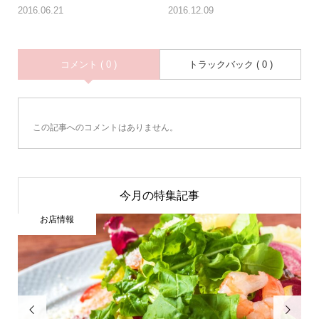
2016.06.21
2016.12.09
コメント ( 0 )
トラックバック ( 0 )
この記事へのコメントはありません。
今月の特集記事
お店情報

