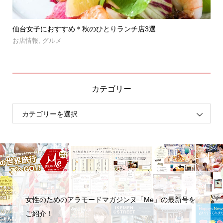
」登
仙台女子におすすめ＊秋のひとりランチ店3選
【
呑み.
お店情報
,
グルメ
お
カテゴリー
女性のためのアラモードマガジンヌ「Me」の最新号を
ご紹介！