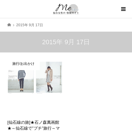
2015年 9月 17日
2015年 9月 17日
旅行/お出かけ
[仙石線の旅]★石ノ森萬画館
★～仙石線で”プチ”旅行～マ