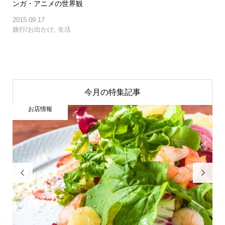
ンガ・アニメの世界観
2015.09.17
旅行/お出かけ
,
生活
今月の特集記事
お店情報

